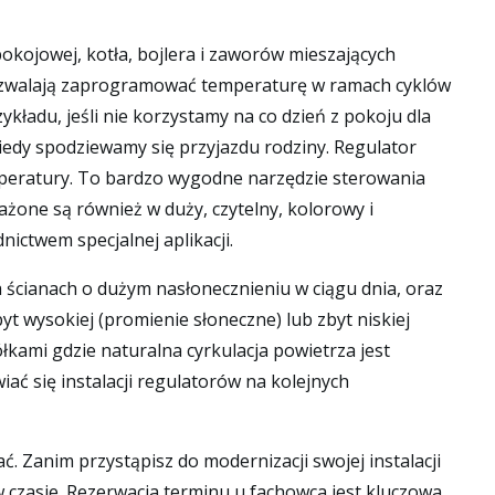
kojowej, kotła, bojlera i zaworów mieszających
pozwalają zaprogramować temperaturę w ramach cyklów
ładu, jeśli nie korzystamy na co dzień z pokoju dla
iedy spodziewamy się przyjazdu rodziny. Regulator
mperatury. To bardzo wygodne narzędzie sterowania
one są również w duży, czytelny, kolorowy i
ictwem specjalnej aplikacji.
a ścianach o dużym nasłonecznieniu w ciągu dnia, oraz
 wysokiej (promienie słoneczne) lub zbyt niskiej
łkami gdzie naturalna cyrkulacja powietrza jest
ać się instalacji regulatorów na kolejnych
. Zanim przystąpisz do modernizacji swojej instalacji
 czasie. Rezerwacja terminu u fachowca jest kluczowa,