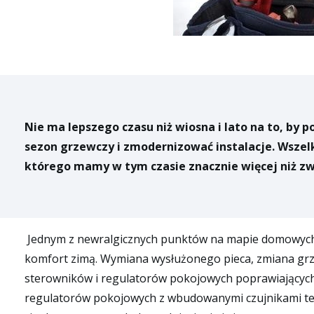
SINUM
Dystrybu
seria
seria
seria
seria
X
12
5
10
Regulatory
Sterowniki
Lampy
Steryl
O
Nie ma lepszego czasu niż wiosna i lato na to, by
OpenTherm
do
UV
powie
kolektorów
sezon grzewczy i zmodernizować instalacje. Wszel
słonecznych
którego mamy w tym czasie znacznie więcej niż zwy
Jednym z newralgicznych punktów na mapie domowych re
komfort zimą. Wymiana wysłużonego pieca, zmiana grz
sterowników i regulatorów pokojowych poprawiających 
regulatorów pokojowych z wbudowanymi czujnikami temp