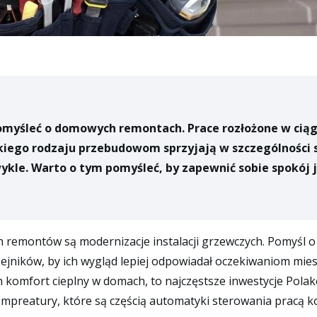
torzy
izator
zonator
 pomyśleć o domowych remontach. Prace rozłożone w cią
trza
kiego rodzaju przebudowom sprzyjają w szczególności sł
kle. Warto o tym pomyśleć, by zapewnić sobie spokój j
montów są modernizacje instalacji grzewczych. Pomyśl o n
ejników, by ich wygląd lepiej odpowiadał oczekiwaniom mie
komfort cieplny w domach, to najczęstsze inwestycje Pola
reatury, które są częścią automatyki sterowania pracą kot