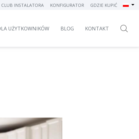
CLUB INSTALATORA
KONFIGURATOR
GDZIE KUPIĆ
DLA UŻYTKOWNIKÓW
BLOG
KONTAKT
×
lety, markizy i bramy
Zarząd
Bezpieczeństwo i komfort
Certyfikaty