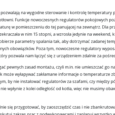
ozwalają na wygodne sterowanie i kontrolę temperatury po
 kotłowni. Funkcje nowoczesnych regulatorów pokojowych 
urę w pomieszczeniu do tej panującej na zewnątrz. Dla przyk
kraczała w nim 15 stopni, a wzrosła jedynie na weekend, k
dobierze parametry spalania tak, aby dotrzymać zadanej te
nnych obowiązków. Poza tym, nowoczesne regulatory wyposaż
óry pozwala nam łączyć się z urządzeniem zdalnie za pośredn
egać pewnych zasad montażu, czyli m.in. nie umieszczać go n
ik może wyłapywać zakłamane informacje o temperaturze zbyt
m, by nie instalować regulatorów za szafami, czy między pó
e wpłynie z kolei odległość od kotła, więc nie musimy obawi
e się przygotować, by zaoszczędzić czas i nie zbankrutować
yskutuj zakres prac z podwykonawcami i zaplanuj wszystko w