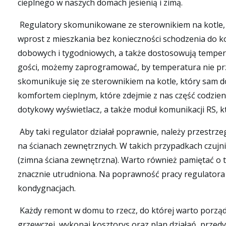
cieplnego w naszych domach jesienią i zimą.
Regulatory skomunikowane ze sterownikiem na kotle, p
wprost z mieszkania bez konieczności schodzenia do
dobowych i tygodniowych, a także dostosowują temperat
gości, możemy zaprogramować, by temperatura nie prze
skomunikuje się ze sterownikiem na kotle, który sam 
komfortem cieplnym, które zdejmie z nas część codzie
dotykowy wyświetlacz, a także moduł komunikacji RS, kt
Aby taki regulator działał poprawnie, należy przestrz
na ścianach zewnętrznych. W takich przypadkach czujn
(zimna ściana zewnętrzna). Warto również pamiętać o ty
znacznie utrudniona. Na poprawność pracy regulatora ni
kondygnacjach.
Każdy remont w domu to rzecz, do której warto porządni
grzewczej, wykonaj kosztorys oraz plan działań, przed