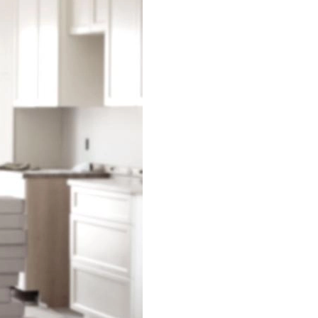
Aplikacja Sinum
Kariera
Wyceń swój wariant systemu
Polityka prywatności