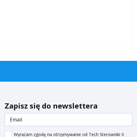
Aplikacja Sinum
Kariera
Wyceń swój wariant systemu
Polityka prywatności
Zapisz się do newslettera
Wyrażam zgodę na otrzymywanie od Tech Sterowniki II