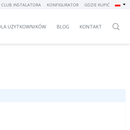
CLUB INSTALATORA
KONFIGURATOR
GDZIE KUPIĆ
DLA UŻYTKOWNIKÓW
BLOG
KONTAKT
×
lety, markizy i bramy
Zarząd
Bezpieczeństwo i komfort
Certyfikaty