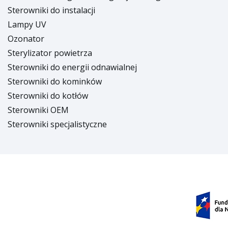
SINUM
Sterowniki do instalacji
Dystrybu
Lampy UV
Ozonator
Sterylizator powietrza
seria
seria
seria
seria
Sterowniki do energii odnawialnej
X
12
5
10
Sterowniki do kominków
Regulatory
Sterowniki
Lampy
Steryl
O
OpenTherm
do
UV
powie
Sterowniki do kotłów
kolektorów
Sterowniki OEM
słonecznych
Sterowniki specjalistyczne